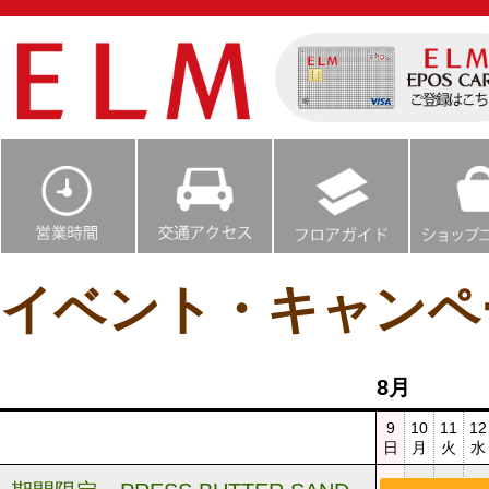
イベント・キャンペ
8月
9
10
11
12
日
月
火
水