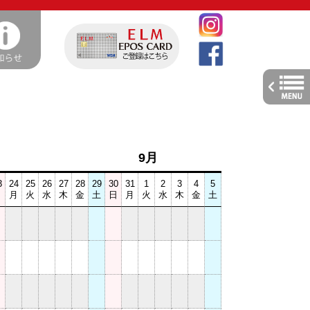
toggle
navig
9月
9月
3
24
25
26
27
28
29
30
31
1
2
3
4
5
6
7
8
9
10
日
月
火
水
木
金
土
日
月
火
水
木
金
土
日
月
火
水
木