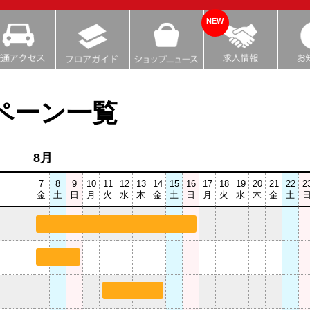
NEW
ペーン一覧
8月
7
8
9
10
11
12
13
14
15
16
17
18
19
20
21
22
2
金
土
日
月
火
水
木
金
土
日
月
火
水
木
金
土