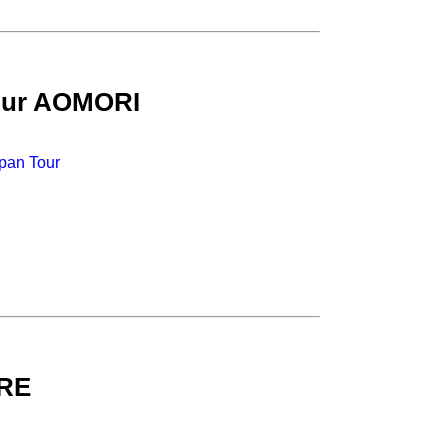
our AOMORI
an Tour
RE