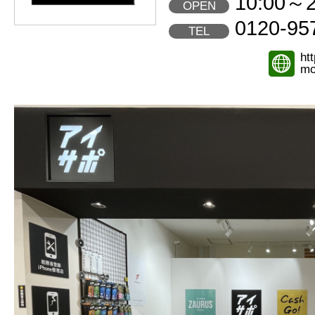
10:00～2
OPEN
0120-95
TEL
ht
mo