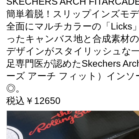
SKECHERS ARCH FITARCADE-
簡単着脱！スリップインズモ
全面にマルチカラーの「Lick
ったキャンバス地と合成素材
デザインがスタイリッシュな
足専門医が認めたSkechers Ar
ーズ アーチ フィット）イン
◎。
税込￥12650