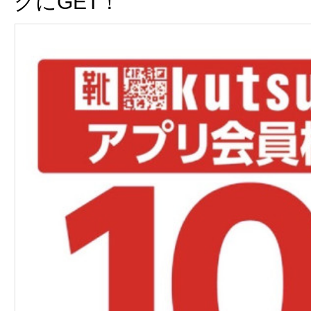
クにGET！