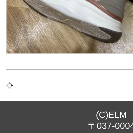
(C)ELM
〒037-000