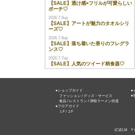
【SALE】透け感×フリルが可愛らしい
ポーチ♡
2026.7.9up
【SALE】アートが魅力のタオルシリ
ーズ♡
2026.7.8up
【SALE】落ち着いた香りのフレグラ
ンス♡
2026.7.7up
【SALE】人気のツイード柄食器♡
●ショップガイド
●
●
ファッション
/
グッズ・サービス
食品
/
レストラン
/
津軽ラーメン街道
●フロアガイド
１F
/
２F
(C)ELM 〒