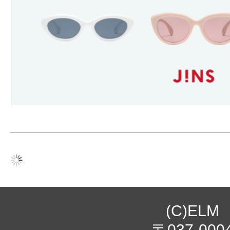
(C)ELM
〒037-000