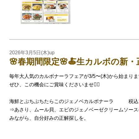
2026年3月5日(木)up
🌸春期間限定🌸🍝生カルボの新・
毎年大人気のカルボナーラフェアが3/5〜(木)から始まり
ぜひ、この機会にご賞味くださいませ❤️‍🔥
海鮮とぷちぷちたらこのジェノベカルボナーラ 税込1,7
⇒あさり、ムール貝、エビのジェノベーゼクリームソース
みながら、自分好みの正解探しを。