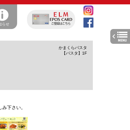
toggle
navig
かまくらパスタ
【パスタ】1F
しみ下さい。