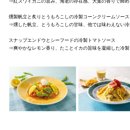
⇒紅ズワイガニの旨み、海老の存在感、大葉の香りで締め
燻製帆立と炙りとうもろこしの冷製コーンクリームソース 
⇒燻した帆立、とうもろこしの甘味、他では味わえない冷
スナップエンドウとシーフードの冷製トマトソース
⇒爽やかなレモン香り、たことイカの旨味を凝縮した冷製