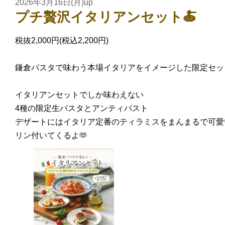
2026年3月16日(月)up
プチ贅沢イタリアンセット🍝
税抜2,000円(税込2,200円)
鎌倉パスタで味わう本場イタリアをイメージした限定セッ
イタリアンセットでしか味わえない
4種の限定生パスタとアンティパスト
デザートにはイタリア定番のティラミスをまんまるで可愛
リン付いてくるよ🫶