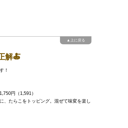
▲上に戻る
正解🍝
ます！
50円（1,591）
に、たらこをトッピング。混ぜて味変を楽し