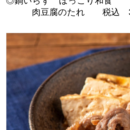
◎鍋いらず ほっこり和食
肉豆腐のたれ 税込 3