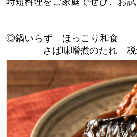
時短料理をご家庭でぜひ、お試
◎鍋いらず ほっこり和食
さば味噌煮のたれ 税込 