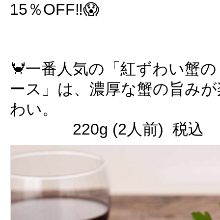
15％OFF‼️😱
🦀一番人気の「紅ずわい蟹
ース」は、濃厚な蟹の旨みが
わい。
220g (2人前) 税込 8