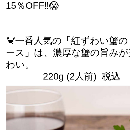
15％OFF‼️😱
🦀一番人気の「紅ずわい蟹
ース」は、濃厚な蟹の旨みが
わい。
220g (2人前) 税込 8