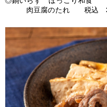
◎鍋いらず ほっこり和食
肉豆腐のたれ 税込 3