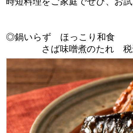
時短料理をご家庭でぜひ、お試
◎鍋いらず ほっこり和食
さば味噌煮のたれ 税込 