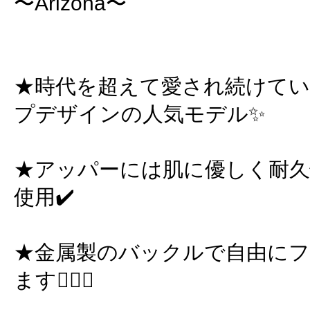
〜Arizona〜
★時代を超えて愛され続けて
プデザインの人気モデル✨
★アッパーには肌に優しく耐久
使用✔️
★金属製のバックルで自由に
ます🙆🏻‍♀️