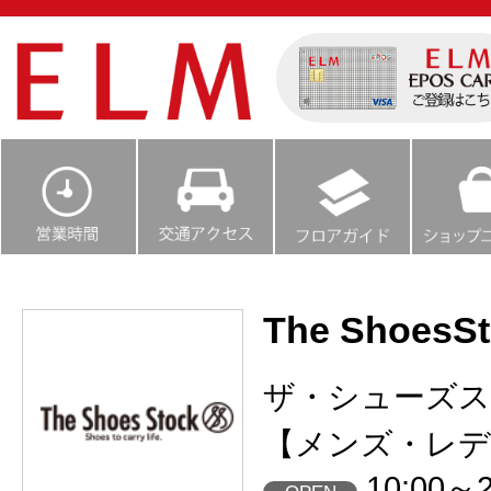
The ShoesS
ザ・シューズ
【メンズ・レデ
10:00～2