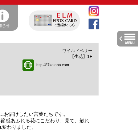
toggle
navig
ワイルドベリー
【生花】1F
http://87kotoba.com
生活にお届けしたい言葉たちです。
季節感あふれる花にこだわり、見て、触れ
れ変わりました。