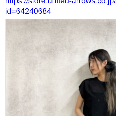
https://store.united-arrows.co.jp/
id=64240684