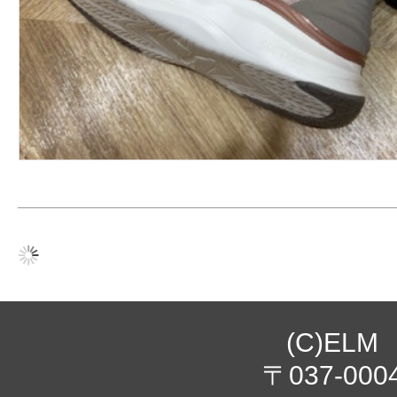
(C)ELM
〒037-000