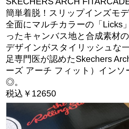
SKECHERS ARCH FITARCADE-
簡単着脱！スリップインズモ
全面にマルチカラーの「Lick
ったキャンバス地と合成素材
デザインがスタイリッシュな
足専門医が認めたSkechers Ar
ーズ アーチ フィット）イン
◎。
税込￥12650