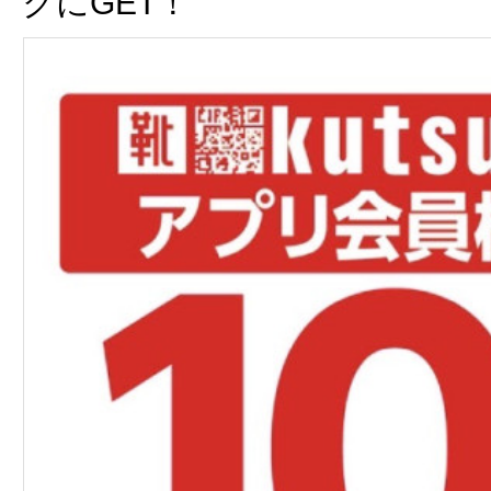
クにGET！