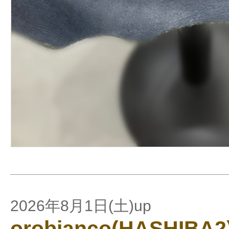
2026年8月1日(土)up
orobianco(HASHIBA2