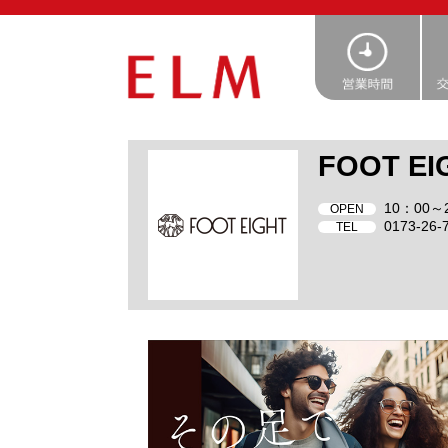
FOOT EI
10：00～
OPEN
0173-26-
TEL