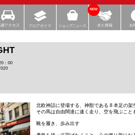
NEW
GHT
20：00
7020
北欧神話に登場する、神獣である 8 本足の
その馬は自由闊達に速く走り、空を飛ぶこと
靴を履き、歩み出す