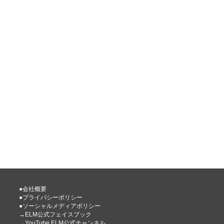
●会社概要
●プライバシーポリシー
●ソーシャルメディアポリシー
→ELM公式フェイスブック
→YouTube ELM公式チャンネル