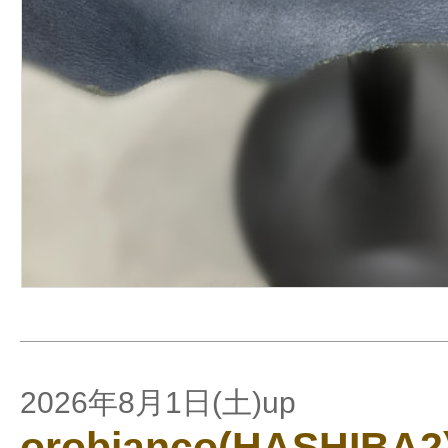
2026年8月1日(土)up
orobianco(HASHIBA2