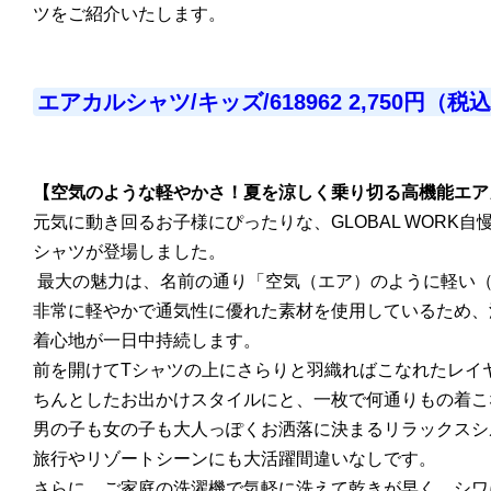
ツをご紹介いたします。
エアカルシャツ/キッズ/618962 2,750円（税
【空気のような軽やかさ！夏を涼しく乗り切る高機能エア
元気に動き回るお子様にぴったりな、GLOBAL WORK
シャツが登場しました。
最大の魅力は、名前の通り「空気（エア）のように軽い
非常に軽やかで通気性に優れた素材を使用しているため、
着心地が一日中持続します。
前を開けてTシャツの上にさらりと羽織ればこなれたレイ
ちんとしたお出かけスタイルにと、一枚で何通りもの着こ
男の子も女の子も大人っぽくお洒落に決まるリラックスシ
旅行やリゾートシーンにも大活躍間違いなしです。
さらに、ご家庭の洗濯機で気軽に洗えて乾きが早く、シワ