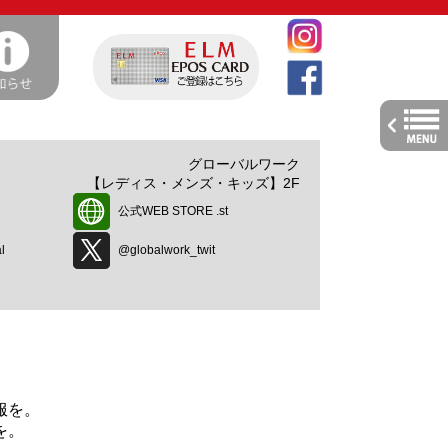
toggle
navig
グローバルワーク
【レディス・メンズ・キッズ】2F
公式WEB STORE .st
l
@globalwork_twit
服を。
を。