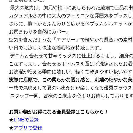
最大の魅力は、胸元や袖口にあしらわれた繊細で上品な
カジュアルさの中に大人のフェミニンな雰囲気をプラスし
さらに、胸下からふんわりと広がるペプラムシルエットが
お尻まわりを自然にカバー。
空気を含んだような「エアリー」で軽やかな風合いの素材
い日でも涼しく快適な着心地が持続します。
デニムと合わせて甘辛ミックスに仕上げるもよし、細身
こなすもよし、合わせるボトムスを選ばず洗練されたお洒
お洗濯が増える季節に嬉しい、軽くて乾きやすい扱いやす
実際に店頭で、この柔らかな透け感と、刺繍の細やかな美
一枚で気映えして夏のお出かけが楽しくなる優秀ブラウス
スタッフ一同、皆様のご来店を心よりお待ちしておりま
お買い物がお得になる会員登録はこちらから！
★
LINEで登録
★
アプリで登録