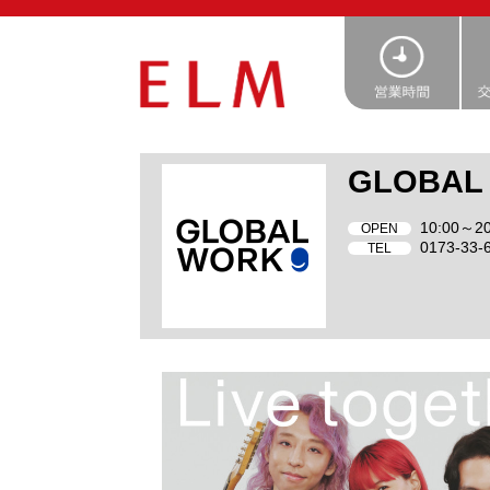
GLOBAL
10:00～20
OPEN
0173-33-
TEL