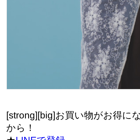
[strong][big]お買い物が
から！