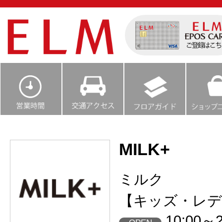
MILK+
ミルク
【キッズ・レデ
10:00～2