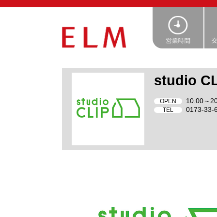
studio C
10:00～20
OPEN
0173-33-
TEL