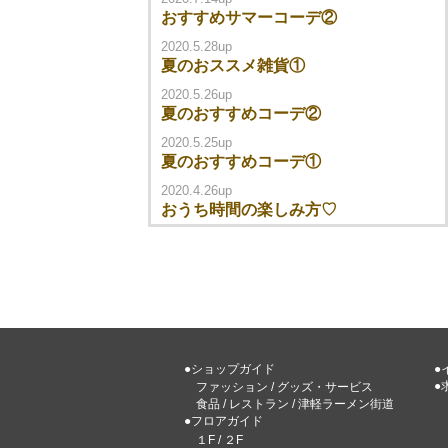
おすすめサマーコーデ②
2020.5.28up
夏のおススメ雑貨①
2020.5.26up
夏のおすすめコーデ②
2020.5.25up
夏のおすすめコーデ①
2020.4.26up
おうち時間の楽しみ方♡
●ショップガイド
●
●
ファッション
/
グッズ・サービス
食品
/
レストラン
/
津軽ラーメン街道
●フロアガイド
１F
/
２F