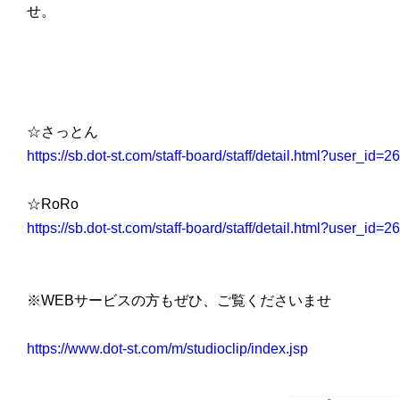
せ。
☆さっとん
https://sb.dot-st.com/staff-board/staff/detail.html?user_id=2
☆RoRo
https://sb.dot-st.com/staff-board/staff/detail.html?user_id=2
※WEBサービスの方もぜひ、ご覧くださいませ
https://www.dot-st.com/m/studioclip/index.jsp