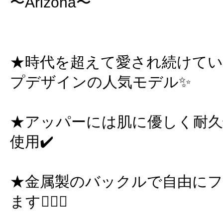
〜Arizona〜
★時代を超えて愛され続けて
プデザインの人気モデル✨
★アッパーには肌に優しく耐久
使用✔️
★金属製のバックルで自由に
ます🙆🏻‍♀️