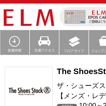
The ShoesS
ザ・シューズ
【メンズ・レデ
10:00～2