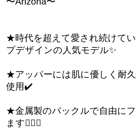
〜Arizona〜
★時代を超えて愛され続けて
プデザインの人気モデル✨
★アッパーには肌に優しく耐久
使用✔️
★金属製のバックルで自由に
ます🙆🏻‍♀️