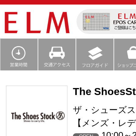
The ShoesS
ザ・シューズ
【メンズ・レデ
10:00～2