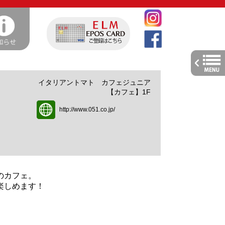
toggle
navig
イタリアントマト カフェジュニア
【カフェ】1F
http://www.051.co.jp/
のカフェ。
楽しめます！