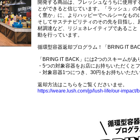
開発する商品は、フレッシュなうちに使用す
とができると信じています。「ラッシュ」の
く豊か」に、よりハッピーでヘルシーなもの
そしてサステナビリティのその先を目指し、
材調達など、リジェネレイティブであること
動を行っています。
循環型容器返却プログラム！「BRING IT BA
「BRING IT BACK」には2つのスキームが
・5つの対象容器をお店にお持ちいただくと
・対象容器1つにつき、30円をお持ちいただ
返却方法はこちらをご覧くださいませ。
https://weare.lush.com/jp/lush-life/our-impact/b