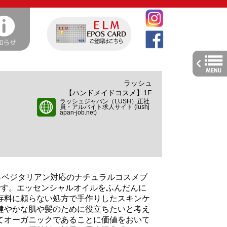
toggle
navig
ラッシュ
【ハンドメイドコスメ】1F
ラッシュジャパン（LUSH）正社
員・アルバイト求人サイト (lushj
apan-job.net)
％ベジタリアン対応のナチュラルコスメブ
です。エッセンシャルオイルをふんだんに
存料に頼らない処方で手作りしたスキンケ
健やかな肌や髪のために役立ちたいと考え
てオーガニックであることに価値をおいて