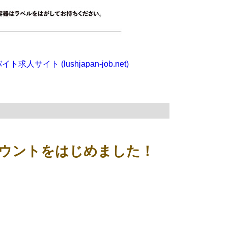
イト (lushjapan-job.net)
アカウントをはじめました！
！