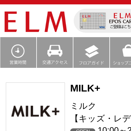
MILK+
ミルク
【キッズ・レデ
10:00～2