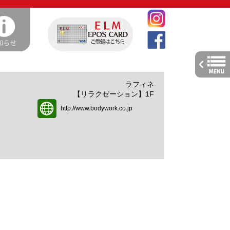
toggle
navig
ラフィネ
【リラクゼーション】1F
http://www.bodywork.co.jp