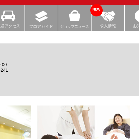
NEW
:00
5241