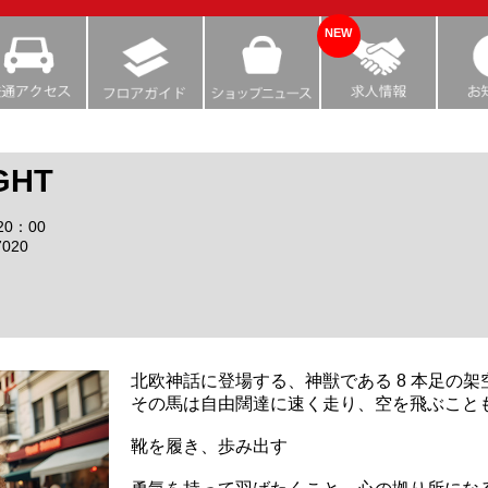
NEW
GHT
20：00
7020
北欧神話に登場する、神獣である 8 本足の
その馬は自由闊達に速く走り、空を飛ぶこと
靴を履き、歩み出す