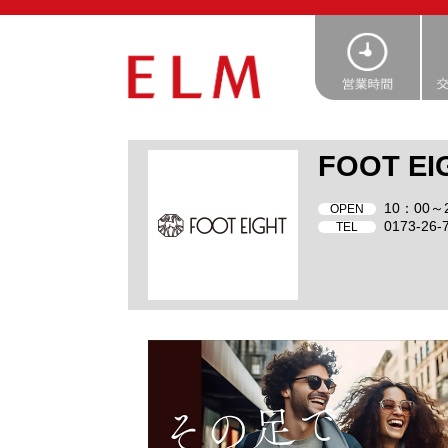
FOOT EI
10：00～
OPEN
0173-26-
TEL