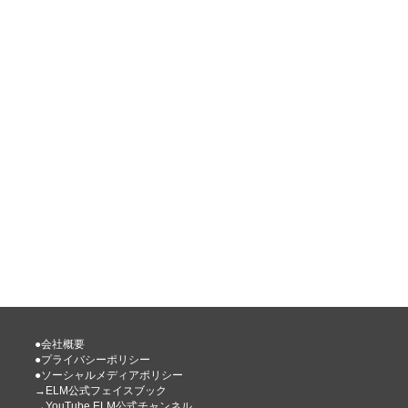
●会社概要
●プライバシーポリシー
●ソーシャルメディアポリシー
→ELM公式フェイスブック
→YouTube ELM公式チャンネル